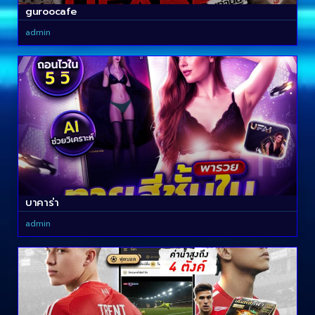
guroocafe
admin
บาคาร่า
admin