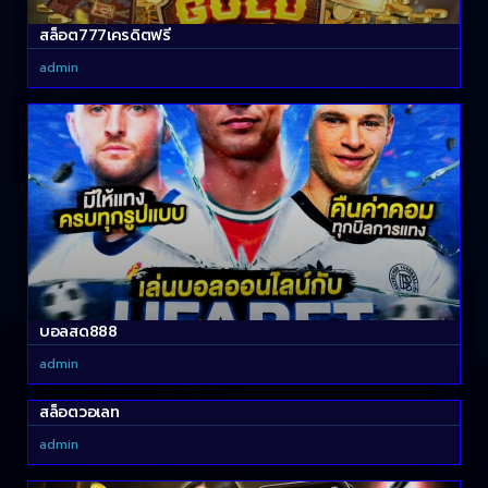
สล็อต777เครดิตฟรี
admin
บอลสด888
admin
สล็อตวอเลท
admin