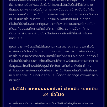
กีฬาและความบันเทิงออนไลน์. ไม่เพียงแต่เป็นเว็บไซต์ที่ได้รับความ
นิยมอย่างแพร่หลายในสังคมการเล่นพนันออนไลน์ แต่ยังเป็นที่เชื่อ
ถืออย่างยิ่งในวงการเว็บนี้มีประสิทธิภาพสูงที่สุดเมื่อเทียบกับเว็บไซต์
อื่น ๆ ในการนำเสนอความบันเทิงและเล่นพนันออนไลน์. ที่เดียวกัน
เว็บไซต์นี้ยังเป็นสถานที่ที่คุณสามารถค้นพบความบันเทิงทั้งหมดในที่
เดียว, โดยรวมถึงการเดิมพันกีฬา, คาสิโน, และเกมอื่น ๆ ที่ท่าน
ต้องการ. สามารถกล่าวได้ว่าเป็นช่องทางเลือกที่ดีที่สุดสำหรับคน
หลาย ๆ คน.
คุณสามารถเพลิดเพลินไปกับความสะดวกสบายและความรวดเร็วใน
การใช้งานเว็บไซต์นี้ ไม่ว่าคุณจะใช้คอมพิวเตอร์หรือโทรศัพท์มือถือ,
การนำเสนอและการใช้งานเว็บไซต์นี้เป็นเรื่องง่ายและสะดวกนอกจากนี้
เว็บไซต์นี้ยังมีระบบภาษาไทยที่ใช้งานได้ง่าย พร้อมกับตารางราคาและ
ข้อมูลบอลไหลที่คอยให้ข้อมูลสำคัญในการเดิมพัน. ดังนั้น ถ้าคุณ
กำลังมองหาแหล่งความบันเทิงและการเดิมพันออนไลน์ที่น่าเชื่อถือและ
มีประสิทธิภาพ เว็บแทงบอลออนไลน์นี้คือตัวเลือกที่คุณควรพิจารณา
อย่างสูง.
ufa24h แทงบอลออนไลน์ ฝากเงิน ถอนเงิน
24 ชั่วโมง
การเชื่อมต่อกับโลกแห่งอินเตอร์เน็ตเป็นสิ่งสำคัญที่ทุกคนสามารถ