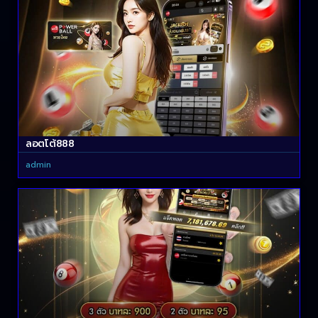
ลอตโต้888
admin