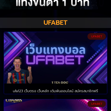
UFABET
UFABET
ufa123 เว็บตรง เว็บหลัก เดิมพันออนไลน์ สมัครสมาชิกฟรี
UFABET