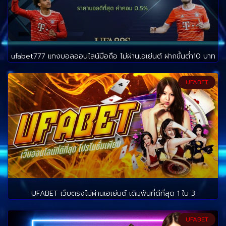
ufabet777 แทงบอลออนไลน์มือถือ ไม่​ผ่านเอเย่นต์ ฝากขั้นต่ำ10 บาท
UFABET
UFABET เว็บตรงไม่ผ่านเอเย่นต์ เดิมพันที่ดีที่สุด 1 ใน 3
UFABET