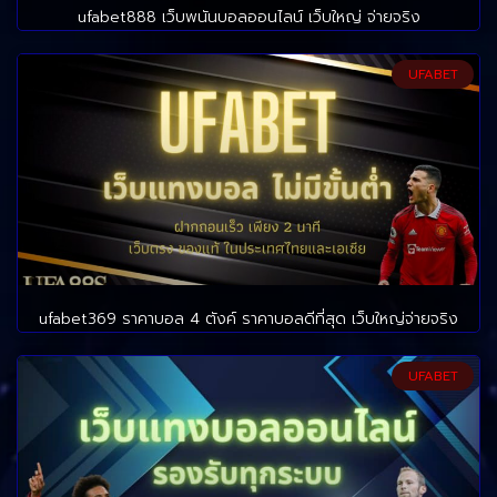
ufabet888 เว็บพนันบอลออนไลน์ เว็บใหญ่ จ่ายจริง
UFABET
ufabet369 ราคาบอล 4 ตังค์ ราคาบอลดีที่สุด เว็บใหญ่จ่ายจริง
UFABET