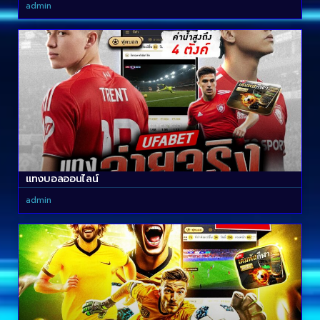
admin
แทงบอลออนไลน์
admin