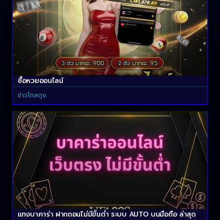
ซื้อหวยออนไลน์
ข่าวโกลตุง
แทงบาคาร่า ฝากถอนไม่มีขั้นต่ำ ระบบ AUTO บนมือถือ ล่าสุด