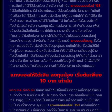
ซึ่งทำให้สามารถพนันได้กับบอลในทุกคู่ หรือทำให้ท่านมีประสบการณ์
การเดิมพันที่ดีที่มีส่วนช่วย สำหรับการทำเงิน
แทงบอลออนไลน์ 168
ที่ดียิ่งขึ้นให้เกิดมาได้ เว็บพนันบอล มีส่วนช่วยให้แก่สามารถทำเงินที่
เกิดขึ้นมาได้ ที่ถือว่ากลายเป็นตัวเลือก ให้ผู้เล่นพนันได้กำไรที่ดีขึ้น ซึ่ง
ถือว่าช่วยการสร้างรายได้ที่เกิดขึ้นมาได้ ในตัวเลือกใดในแบบใด ก็
ถือว่ามีส่วนสำหรับการลงทุน เมื่อคุณต้องการ เข้าถึงกับบอล เพื่อ
สร้างมันเป็นสิ่งที่เหนือ กว่าให้เกิดมา บางครั้ง บางทีอาจต้อง
ทำความเข้าใจถึงช่องทางการได้เสียก็สิ่งที่จำเป็นของบอลแต่ละคู่
โดยหลักบทสรุป สำหรับทีม ที่อยากลุ้นแชมป์
แทงบอลบัตรทรู
ซึ่งใน
เกมการแข่งขันนั้น ต้องได้รับชัยสูงสุดอย่างเห็นได้ชัด ซึ่งเป็นวิธีให้
กับผู้ต้องการบอลสร้างหนึ่งตัวเลือก ก็เป็นได้มีความเสี่ยงอยู่บ้าง
กับเงื่อนไขที่ว่าเป็นทีมบอลที่ต้องต่อจำนวนประตู ให้กับทีมที่ด้อยกว่า
อย่างชัด ซึ่งต่างกับการเลือกทีมบอลที่ต้องรู้กติกาเหล่านี้ เพื่อไม่ให้
เกิดความเสี่ยงท้ายที่สุดของการเข้าไปใช้งานผ่าน เว็บพนันบอล
แทงบอลให้ได้เงิน ลงทุนน้อย เริ่มต้นเพียง
10 บาท เท่านั้น
แทงบอล ให้ได้เงิน
ในหลายครั้งก็เปลี่ยนเป็นช่องทางที่ดีที่สุดสำหรับ
คนอีกจำนวนไม่ใช่น้อย สำหรับการจะทำเงิน การเลือกที่จะพนันในตอน
ใกล้ปิดฤดู มันก็นับได้ว่าเป็นสร้างางสำหรับเพื่อการททำเงินขึ้นมาได้
ไม่เป็นทีมที่ต้องการ ลุ้นแชมป์
แทงบอลออนไลน์ 168
หรือทีมที่ต้อง
หนีการตกอันดับ ที่เลือกคู่บอลที่ทั้งเป็นการประสบพบเห็นกันของทีม