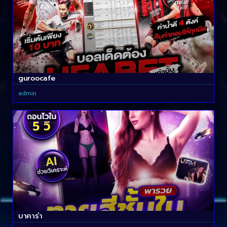
guroocafe
admin
บาคาร่า