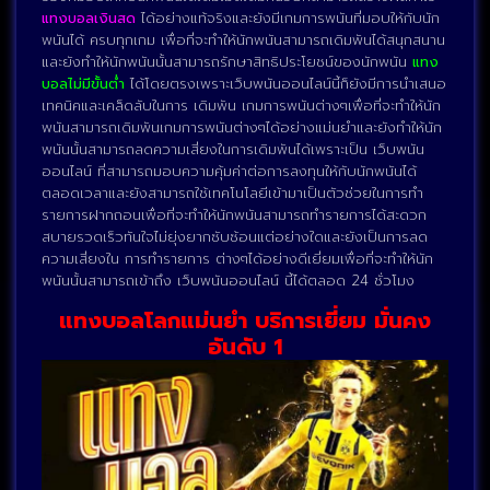
แทงบอลเงินสด
ได้อย่างแท้จริงและยังมีเกมการพนันที่มอบให้กับนัก
พนันได้ ครบทุกเกม เพื่อที่จะทำให้นักพนันสามารถเดิมพันได้สนุกสนาน
และยังทำให้นักพนันนั้นสามารถรักษาสิทธิประโยชน์ของนักพนัน
แทง
บอลไม่มีขั้นต่ำ
ได้โดยตรงเพราะเว็บพนันออนไลน์นี้ก็ยังมีการนำเสนอ
เทคนิคและเคล็ดลับในการ เดิมพัน เกมการพนันต่างๆเพื่อที่จะทำให้นัก
พนันสามารถเดิมพันเกมการพนันต่างๆได้อย่างแม่นยำและยังทำให้นัก
พนันนั้นสามารถลดความเสี่ยงในการเดิมพันได้เพราะเป็น เว็บพนัน
ออนไลน์ ที่สามารถมอบความคุ้มค่าต่อการลงทุนให้กับนักพนันได้
ตลอดเวลาและยังสามารถใช้เทคโนโลยีเข้ามาเป็นตัวช่วยในการทำ
รายการฝากถอนเพื่อที่จะทำให้นักพนันสามารถทำรายการได้สะดวก
สบายรวดเร็วทันใจไม่ยุ่งยากซับซ้อนแต่อย่างใดและยังเป็นการลด
ความเสี่ยงใน การทำรายการ ต่างๆได้อย่างดีเยี่ยมเพื่อที่จะทำให้นัก
พนันนั้นสามารถเข้าถึง เว็บพนันออนไลน์ นี้ได้ตลอด 24 ชั่วโมง
แทงบอลโลกแม่นยำ บริการเยี่ยม มั่นคง
อันดับ 1