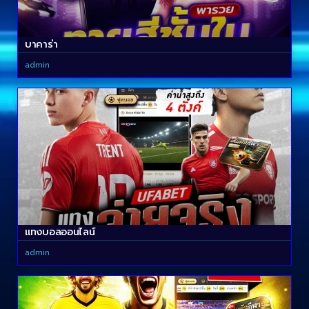
บาคาร่า
admin
แทงบอลออนไลน์
admin