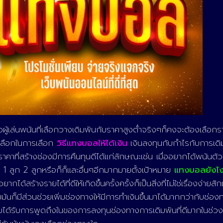
ือผู้เล่นพนันที่เลือกวางเดิมพันกับราคาสูงต่ำจริงๆก็คงจะต้องเลือกรา
วเลือกในการเลือก
วิธีแทงบอลให้ได้เงิน
เงินลงทุนกับกำไรกับการเดิ
าที่สร้างช่องมีการคืนทุนดีได้แก่ลักษณะเช่น เมื่ออยากได้พนันตัวเ
 1 ลูก 2 ลูกหรือก็ก็และอื่นๆอีกมากมายตั้งเป้าหมาย
แทงบอลยังไ
สร้างรายได้ที่ดีให้เกิดขึ้นครั้งครั้งก็เป็นสิ่งที่ไม่ใช่เรื่องง่ายสักเท
ยมมันก็มีส่วนช่วยเพิ่มช่องทางให้มีการทำเงินขึ้นมาได้มากกว่ากับช่อง
มายได้รับการพูดถึงในของการลงทุนช่องทางการเดิมพันที่ดีมากในช่วงเ