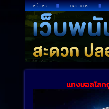
หน้าแรก
แทงบาคาร่า
แทงบอลโลกถู