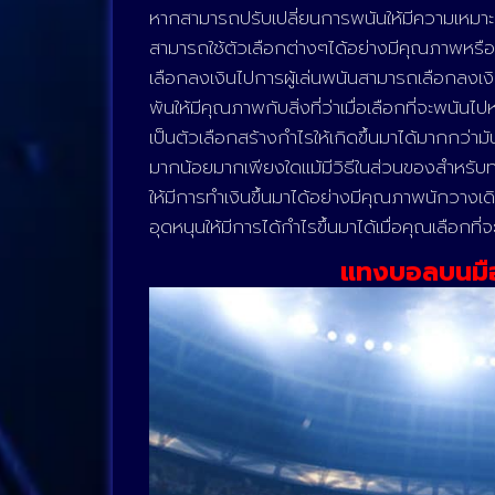
หากสามารถปรับเปลี่ยนการพนันให้มีความเหม
สามารถใช้ตัวเลือกต่างๆได้อย่างมีคุณภาพหรือมีว
เลือกลงเงินไปการผู้เล่นพนันสามารถเลือกลงเงิน
พันให้มีคุณภาพกับสิ่งที่ว่าเมื่อเลือกที่จะพนันไ
เป็นตัวเลือกสร้างกำไรให้เกิดขึ้นมาได้มากกว่ามั
มากน้อยมากเพียงใดแม้มีวิธีในส่วนของสำหรับท
ให้มีการทำเงินขึ้นมาได้อย่างมีคุณภาพนักวาง
อุดหนุนให้มีการได้กำไรขึ้นมาได้เมื่อคุณเลือกที่
แทงบอลบนมือถ