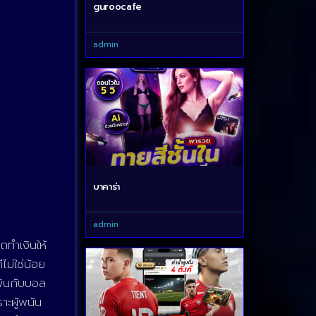
guroocafe
admin
บาคาร่า
admin
ถทำเงินให้
ีไม่ใช่น้อย
มพันกับบอล
าะผู้พนัน