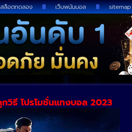
สล็อตทดลอง
เว็บพนันบอล
sitemap
กวิธี โปรโมชั่นแทงบอล 2023