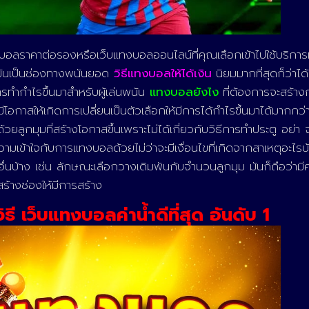
ู่บอลราคาต่อรองหรือเว็บแทงบอลออนไลน์ที่คุณเลือกเข้าไปใช้บริการ
ามันเป็นช่องทางพนันยอด
วิธีแทงบอลให้ได้เงิน
นิยมมากที่สุดก็ว่าได
ารทำกำไรขึ้นมาสำหรับผู้เล่นพนัน
แทงบอลยังไง
ที่ต้องการจะสร้างก
ีโอกาสให้เกิดการเปลี่ยนเป็นตัวเลือกให้มีการได้กำไรขึ้นมาได้มากกว
วยลูกมุมที่สร้างโอกาสขึ้นเพราะไม่ได้เกี่ยวกับวิธีการทำประตู อย่า 
ความเข้าใจกับการแทงบอลด้วยไม่ว่าจะมีเงื่อนไขที่เกิดจากสาเหตุอะไรบ
บอื่นบ้าง เช่น ลักษณะเลือกวางเดิมพันกับจำนวนลูกมุม มันก็ถือว่าม
รสร้างช่องให้มีการสร้าง
ี เว็บแทงบอลค่าน้ำดีที่สุด อันดับ 1