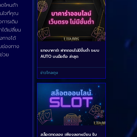
าดไหนถ้า
นใจที่คุณ
่อการเดิม
กได้เปลี่ยน
องทางได้
่มช่องทาง
แทงบาคาร่า ฝากถอนไม่มีขั้นต่ำ ระบบ
ช่วย
AUTO บนมือถือ ล่าสุด
ข่าวโกลตุง
สล็อตทดลอง เพียงลงทะเบียน รับ