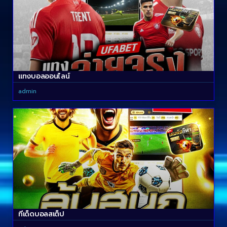
แทงบอลออนไลน์
admin
ทีเด็ดบอลสเต็ป