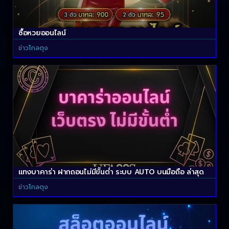
ซื้อหวยออนไลน์
ข่าวโกลตุง
แทงบาคาร่า ฝากถอนไม่มีขั้นต่ำ ระบบ AUTO บนมือถือ ล่าสุด
ข่าวโกลตุง