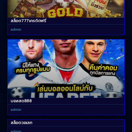
สล็อต777เครดิตฟรี
admin
บอลสด888
admin
สล็อตวอเลท
admin