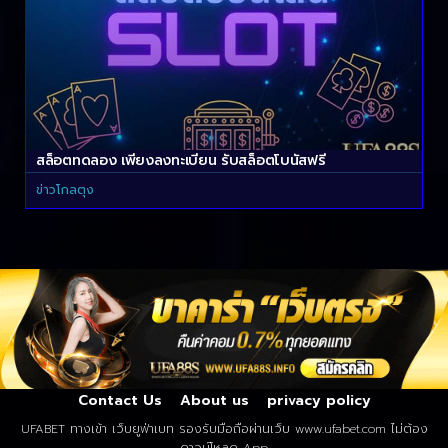
สล็อตทดลอง เพียงลงทะเบียน รับสล็อตโบนัสฟรี
ข่าวโกลตุง
Contact Us
About us
privacy policy
UFABET ทางเข้า เว็บยูฟ่าเบท รองรับมือถือผ่านเว็บ www.ufabet.com ไม่ต้อง