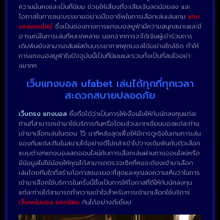
ความมั่นคงและเป็นที่นิยม ช่วยให้เสี่ยงที่จะเสียเงินลดน้อยลง และ
โอกาสในการชนะบรรยายอย่างมืออาชีพในการเลือกเล่นเล่นเกม
แทง
บอลออนไลน์
ซึ่งเป็นช่องทางการแทงบอลยูฟ่ามีความสนุกสนานและมี
อารมณ์ในการเล่นที่หลากหลาย นอกจากการจะได้เงินผู้เข้าร่วมการ
เดิมพันยังสามารถสัมผัสกับบรรยากาศฟุตบอลได้อย่างใกล้ชิด ทำให้
การแทงบอลยูฟ่าในปัจจุบันนี้เป็นที่นิยมและรวมทั้งเป็นที่สนใจอย่า
งมากๆ
เว็บแทงบอล ufabet เล่นได้ทุกที่ทุกเวลา
สะดวกสบายปลอดภัย
เว็บตรง แทงบอล
ซึ่งถือได้ว่าเป็นการให้เงื่อนไขให้กับนักลงทุนแต่ละ
ท่านที่สามารถเข้ามาใช้บริการกันหรือโดยส่วนมากเซียนบอลแต่ละท่าน
เข้ามาเลือกเล่นในตอน 15 นาทีหลังสุดเพื่อให้มีการดูเชิงในเกมการเล่น
ของทีมแต่ละทีมในสนามได้อย่างดีไม่กล้าเข้าไปวางเดิมพันกับตัวเลือก
แบบต่างๆแทงบอลสดออนไลน์กับการเลือกเล่นผ่านทางออนไลน์หรือ
มีข้อมูลไม่ใช่น้อยให้คุณได้สามารถตรวจเช็คที่คงจะต้องเข้ามาเลือก
เล่นโดยทีมใดที่สร้างโอกาสชนะเยอะที่สุดและคุณลงความเห็นว่าในการ
เข้ามาเลือกใช้บริการในครั้งนี้ซึ่งเป็นการให้โอกาสที่ดีให้กับนักลงทุน
แต่ละท่านได้สามารถทำความเข้าใจสำหรับการเข้ามาเลือกใช้บริการ
เว็บพนันบอล ยอดนิยม
กันได้อย่างดีเยี่ยม