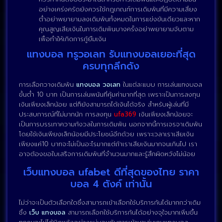
อย่างเคร่งครัดยังควรใช้กฎเกณฑ์การเดิมพันที่มีความเสี่ยง
ต่ำอย่าพยายามลงเดิมพันทั้งหมดในการแข่งขันเดียวและหาก
คุณสูญเสียเงินในการเดิมพันบางครั้งอย่าพยายามจับตาม
เพื่อทำให้เกิดการกู้ยืมเงิน
แทงบอล ทรูวอเลท รับแทงบอลเยอะที่สุด
ครบทุกลีกดัง
การเลือกวางเดิมพัน
แทงบอล วอเลท
ในแต่ละแบบ การเล่นแทงบอล
ขั้นต่ำ 10 บาท เป็นการเล่นพนันที่คุ้มค่ามากที่สุด เพราะเป็นการลงทุน
เงินเพียงเล็กน้อย แต่ก็ยังสามารถได้เงินได้จริง สำหรับผู้เล่นที่มี
ประสบการณ์ที่ไม่มากนัก การลงทุน
ufa369
เงินเพียงเล็กน้อยจะ
เป็นการบรรเทาความกังวลในการเดิมพัน นอกจากนี้การเจรจาเดิมพัน
โดยใช้เงินเพียงเล็กน้อยมีประโยชน์อีกด้วย เพราะเวลาเราเสียเงิน
เพียงแค่10 บาทจะไม่เป็นอะไรมากแต่ถ้าเราเสียเงินมากจนเกินไป เรา
อาจต้องขอใบเสร็จการเดิมพันที่จำนวนมากและรู้สึกผิดหวังไม่น้อย
เว็บแทงบอล ufabet ดีที่สุดของไทย ราคา
บอล 4 ตังค์ เท่านั้น
ไม่ว่าจะเป็นตัวเลือกใดซึ่งสามารถเข้าเลือกใช้บริการกันได้มากกว่าเดิม
ซึ่ง
เว็บ แทงบอล
สามารถเลือกใช้บริการกันได้อย่างจุใจมากเพิ่มขึ้น