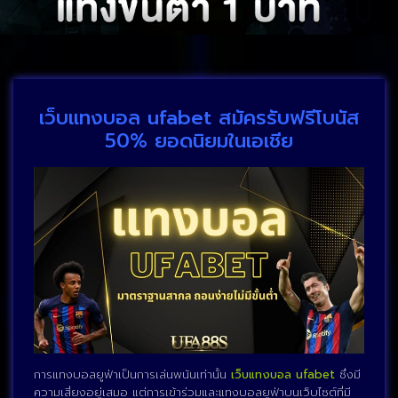
เว็บแทงบอล ufabet สมัครรับฟรีโบนัส
50% ยอดนิยมในเอเชีย
การแทงบอลยูฟ่าเป็นการเล่นพนันเท่านั้น
เว็บแทงบอล ufabet
ซึ่งมี
ความเสี่ยงอยู่เสมอ แต่การเข้าร่วมและแทงบอลยูฟ่าบนเว็บไซต์ที่มี