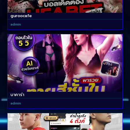
guroocafe
admin
บาคาร่า
admin