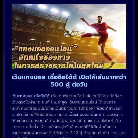
เว็บแทงบอล เชื่อถือได้
ด้ เปิดให้เล่นมากกว่า
500 คู่ ต่อวัน
เว็บแทงบอล เชื่อถือได้
เว็บเดิมพันออนไลน์ เล่นเกมได้เงิน ที่ดีที่สุด
เว็บตรงไม่ผ่านเอเย่นต์ ใหม่ล่าสุด เว็บพนันออนไลน์ ได้เงินจริง
เหมาะกับนักเดิมพันมือใหม่เป็นอย่างมาก ไม่ต้องฝากเยอะก็สามารถ
เล่นได้ มีเกมส์ให้เลือกเล่นมากมาย
เว็บแทงบอล มั่นคง
ที่เปิดบริการ
ให้ แทงบอล ครบทุกลีก พนันบอลออนไลน์ ทุกแมตช์ ufabet เว็บ
แทงบอล ขั้นต่ำ ไม่ว่าจะลีกใหญ่หรือลีกรองก็มีให้เดิมพันซึ่งท่าน
สามารถเดิมพันบอลสเต็ปได้ตั้งแต่ 2-12 คู่ ด้วยกัน เริ่มต้น แทงบอล