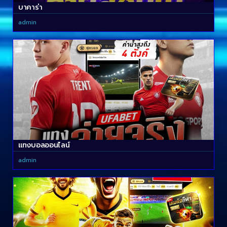
บาคาร่า
admin
แทงบอลออนไลน์
admin