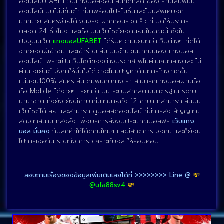
ออนไลน์UFABETเว็บแทงบอลออนไลน์ที่ดีที่สุด ของเรานี้เล่นพนัน
ออนไลน์แบบไม่มีขั้นต่ำ ที่มาพร้อมโปรโมชั่นและโบนัสพิเศษอีก
มากมาย สมัครง่ายได้เงินจริง ฝากถอนรวดเร็ว ที่เปิดให้บริการ
ตลอด 24 ชั่วโมง และถือเป็นเว็บไซต์ยอดนิยมในขณะนี้ ซึ่งใน
ปัจจุบันเว็บ
แทงบอลUFABET
ได้รับความนิยมกว่าเว็บต่างๆ ที่ดูได้
จากยอดผู้เข้าชม และเข้าร่วมเล่มเป็นจำนวนมากนั่นเอง แทงบอล
ออนไลน์ เพราะเป็นเว็บไซต์ของต่างประเทศ พี่ไม่ผ่านคนกลางและ ไม่
ผ่านเอเย่นต์ จึงทำให้มั่นใจได้ว่าจะไม่มีปัญหาด้านการโกงเกิดขึ้น
แน่นอน100% สมัครเล่นเดิมพันกับทางเรา สามารถแทงบอลผ่านมือ
ถือ Mobile ได้ง่ายๆ เรียกว่าเป็น ระบบสากลตามมาตรฐาน ระดับ
นานาชาติ ทั้งยัง ยังมีภาษาที่มากมายถึง 12 ภาษา ที่สามารถเล่นบน
เว็บไซต์ได้เลย และสามารถ ดูบอลสดออนไลน์ ที่มีการส่ง สัญญาณ
สดจากสนาม ที่ส่งลิ้ง เพื่อบริการลิ้งงบประมาณบอลฟรี
เว็บแทง
บอล มั่นคง
กับลูกค้าให้ได้ดูกันใหม่ๆ และมีสถิติการเจอกัน และก็ย้อน
ไปการเจอกัน รวมถึง การวิเคราะห์บอล ให้รอบคอบ
สอบถามเรื่องของข้อมูลเพิ่มเติมเลยได้ที่ >>>>>>>> Line @
💸
@ufa88sv4
💸