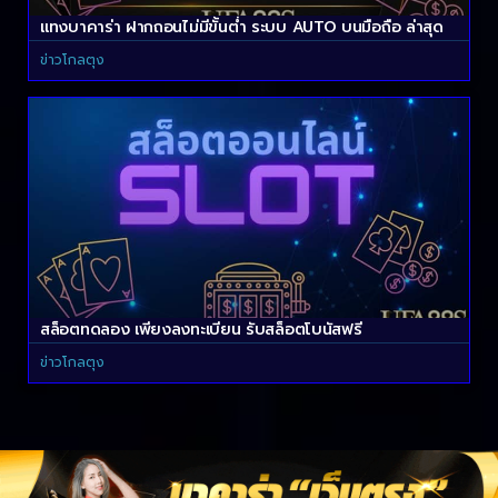
แทงบาคาร่า ฝากถอนไม่มีขั้นต่ำ ระบบ AUTO บนมือถือ ล่าสุด
ข่าวโกลตุง
สล็อตทดลอง เพียงลงทะเบียน รับสล็อตโบนัสฟรี
ข่าวโกลตุง