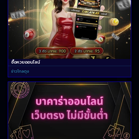
ซื้อหวยออนไลน์
ข่าวโกลตุง