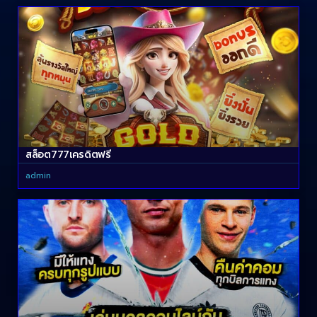
สล็อต777เครดิตฟรี
admin