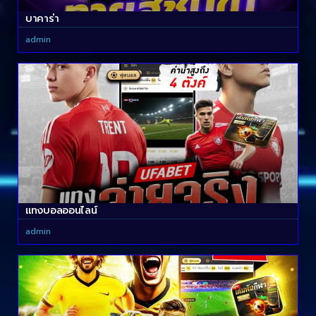
บาคาร่า
admin
แทงบอลออนไลน์
admin