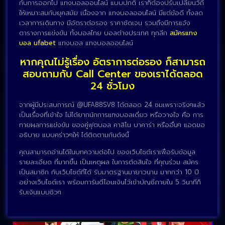
กับการออกไป แทงบอลออนไลน์ แบบปกติ เราก็ต้องปรับเปลี่ยนวิถี
ให้เหมาะสมกับยุคสมัย เนื่องจาก แทงบอลออนไลน์ มีแต่ข้อดี ทั้งลด
เวลาการเดินทาง มีอัตราต่อรอง ราคาชัดเจน รวมถึงมีการแจ้ง
ตารางการแข่งขัน ทั้งบอลไทย บอลต่างประเทศ ทุกลีก
สมัครแทง
บอล ufabet
แทงบอล แทงบอลออนไลน์
หากคุณไม่รู้เรื่อง อัตราการต่อรอง ก็สามารถ
สอบถามกับ Call Center ของเราได้ตลอด
24 ชั่วโมง
จากผู้มีประสบการณ์ @UFA88SV8 ได้ตลอด 24 ชมเพราะจริงๆแล้ว
เป็นเรื่องที่เข้าใจ ไม่ได้ยากนักการแทงบอลเดี่ยว หรือวางใจ คือ การ
ทายผลการแข่งขัน ของคู่ฟุตบอล คาสิโน บาคาร่า หรืออื่นๆ แอดขอ
อธิบาย แบบคร่าวๆให้ ได้ติดตามกันดังนี้
คุณสามารถอ่านได้ในบทความต่อไป ของเว็บไซต์เราเพื่อรับข้อมูล
รายละเอียด ที่มากขึ้น เป็นเหตุผล ในการตัดสินใจ ที่คุณร่วม สมัคร
เป็นสมาชิก กับเว็บไซต์ที่ได้ รับมาตรฐานมายาวนาน มากกว่า 10 ปี
อย่างเว็บไซต์เรา พร้อมการันตีโอนเงินไว้เข้าบัญชีภายใน 5 วินาทีก็
รับเงินแบบชิวๆ