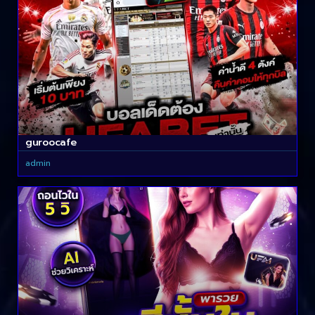
guroocafe
admin