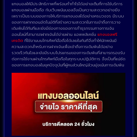
แทงบอลให้มีประสิทธิภาพที่พร้อมทำกำไรได้อย่างเต็มที่การใช้บริการ
แทงบอลผ่านมือถือ กับเว็บพนันบอลจึงเป็นความสะดวกอย่างยิ่ง
เพราะเป็นระบบของการให้บริการแทงบอลได้อย่างครบวงจร มีระบบ
ของการฝากถอนอัตโนมัติที่สร้างความสะดวกในการเข้าถึงการวาง
เดิมพันได้ทันทีและยังมีช่องทางของการทำธุรกรรมทางการเงิน
ออนไลน์ที่สามารถฝากเงินได้ง่ายผ่าน แอพพลิเคชั่น
แทงบอลฟรี
เครดิต
ที่ใช้งานบนโทรศัพท์มือถือได้เลยในทันทีจึงทำให้นักพนันมี
ความสะดวกสำหรับการฝากเงินเพื่อเข้าถึงการเดิมพันได้อย่าง
รวดเร็วทันใจและยังมีระบบโปรแกรมของการเดิมพันที่สามารถรองรับ
ต่อการใช้งานผ่านโทรศัพท์มือถือในทุกระบบปฏิบัติการ จึงเป็นที่แน่ชัด
ของการแทงบอลในยุคปัจจุบันที่ผู้คนส่วนใหญ่ล้วนมุ่งเน้นการเดิมพัน