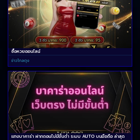
ซื้อหวยออนไลน์
ข่าวโกลตุง
แทงบาคาร่า ฝากถอนไม่มีขั้นต่ำ ระบบ AUTO บนมือถือ ล่าสุด