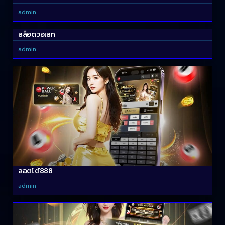
admin
สล็อตวอเลท
admin
ลอตโต้888
admin