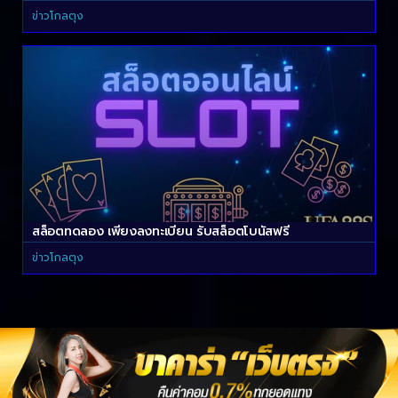
ข่าวโกลตุง
สล็อตทดลอง เพียงลงทะเบียน รับสล็อตโบนัสฟรี
ข่าวโกลตุง